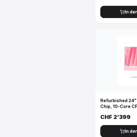
In de
Refurbished 24"
Chip, 10‑Core C
Gigabit Ethernet
CHF
2’399
Pink
In de