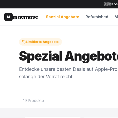
🇨🇭 Kos
macmase
Spezial Angebote
Refurbished
M
M
Limitierte Angebote
Spezial Angebot
Entdecke unsere besten Deals auf Apple-Pr
solange der Vorrat reicht.
19
Produkte