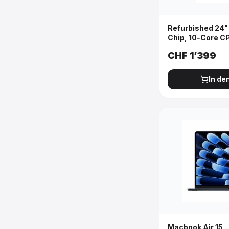
Refurbished 24"
Chip, 10‑Core C
Gigabit Ethernet
CHF
1’399
In de
Macbook Air 15,.