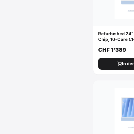
Refurbished 24"
Chip, 10‑Core C
Gigabit Ethernet
CHF
1’389
Blau
In de