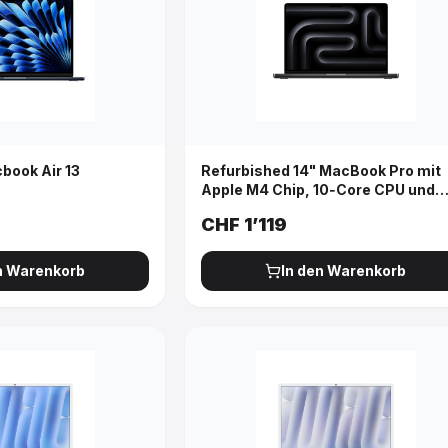
book Air 13
Refurbished 14" MacBook Pro mit
Apple M4 Chip, 10‑Core CPU und
10‑Core GPU – Space Schwarz Jet
CHF
1’119
n Warenkorb
In den Warenkorb