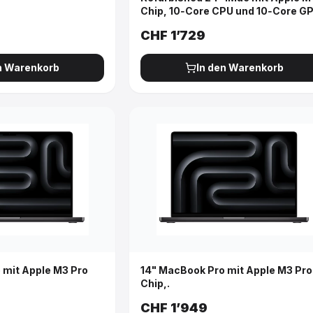
Chip, 10‑Core CPU und 10‑Core G
Gigabit Ethernet - Pink
CHF
1’729
n Warenkorb
In den Warenkorb
 mit Apple M3 Pro
14" MacBook Pro mit Apple M3 Pro
Chip,.
CHF
1’949