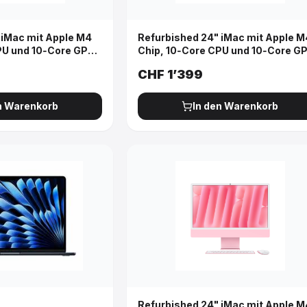
 iMac mit Apple M4
Refurbished 24" iMac mit Apple M
PU und 10‑Core GPU,
Chip, 10‑Core CPU und 10‑Core G
 - Blau
Gigabit Ethernet - Silbe
CHF
1’399
n Warenkorb
In den Warenkorb
Refurbished 24" iMac mit Apple M