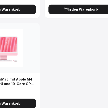
n Warenkorb
In den Warenkorb
 iMac mit Apple M4
PU und 10‑Core GPU,
, Nanotexturglas -
n Warenkorb