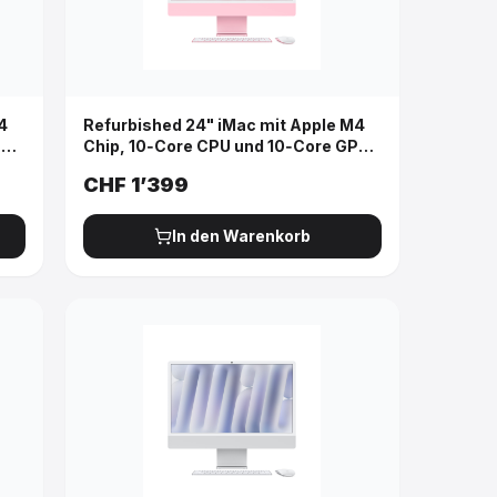
4
Refurbished 24" iMac mit Apple M4
PU,
Chip, 10‑Core CPU und 10‑Core GPU,
-
Gigabit Ethernet - Pink
CHF
1’399
In den Warenkorb