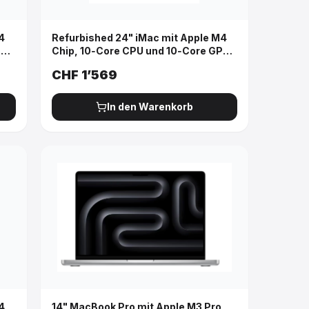
4
Refurbished 24" iMac mit Apple M4
PU,
Chip, 10‑Core CPU und 10‑Core GPU,
Gigabit Ethernet - Silber
CHF
1’569
In den Warenkorb
4
14" MacBook Pro mit Apple M3 Pro