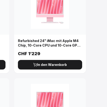
Refurbished 24" iMac mit Apple M4
Chip, 10‑Core CPU und 10‑Core GPU,
zt
Gigabit Ethernet - Pink
CHF
1’229
In den Warenkorb