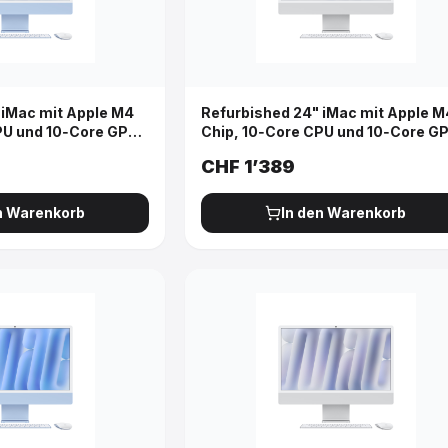
 iMac mit Apple M4
Refurbished 24" iMac mit Apple M
PU und 10‑Core GPU,
Chip, 10‑Core CPU und 10‑Core G
, Nanotexturglas -
Gigabit Ethernet, Nanotexturglas 
CHF
1’389
Silber
n Warenkorb
In den Warenkorb