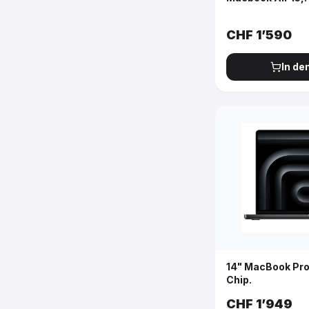
CHF
1’590
In de
14" MacBook Pro
Chip.
CHF
1’949