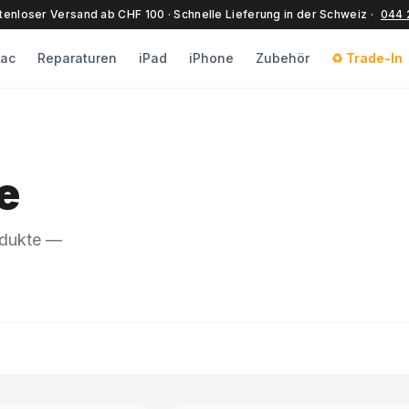
tenloser Versand ab CHF 100 · Schnelle Lieferung in der Schweiz ·
044 
ac
Reparaturen
iPad
iPhone
Zubehör
♻️ Trade-In
e
odukte —