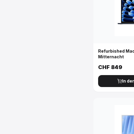
Refurbished Mac
Mitternacht
CHF
849
In de