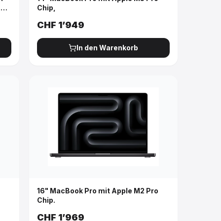
PU,
Chip,
CHF
1’949
In den Warenkorb
16" MacBook Pro mit Apple M2 Pro
Chip.
CHF
1’969