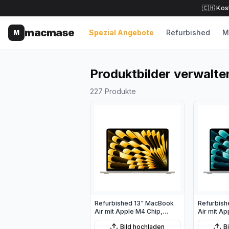
🇨🇭 Kos
macmase
Spezial Angebote
Refurbished
M
M
Produktbilder verwalte
227
Produkte
Refurbished 13" MacBook
Refurbish
Air mit Apple M4 Chip,
Air mit Ap
10‑Core CPU und 10‑Core
10‑Core C
Bild hochladen
B
GPU - Polarstern
GPU - Silb