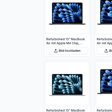
Refurbished 13" MacBook
Refurbish
Air mit Apple M4 Chip,
Air mit Ap
10‑Core CPU und 10‑Core
10‑Core C
Bild hochladen
B
GPU - Mitternacht
GPU - Mit
Refurbished 13" MacBook
Refurbish