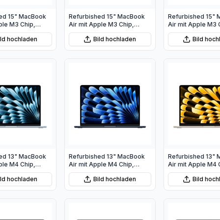
ed 15" MacBook
Refurbished 15" MacBook
Refurbished 15"
ple M3 Chip,
Air mit Apple M3 Chip,
Air mit Apple M3 
U und 10‑Core
8‑Core CPU und 10‑Core
8‑Core CPU und 
ild hochladen
Bild hochladen
Bild hoc
ternacht
GPU - Mitternacht
GPU - Space Gra
ed 13" MacBook
Refurbished 13" MacBook
Refurbished 13"
ple M4 Chip,
Air mit Apple M4 Chip,
Air mit Apple M4 
PU und 10‑Core
10‑Core CPU und 10‑Core
10‑Core CPU und
ild hochladen
Bild hochladen
Bild hoc
melblau
GPU - Mitternacht
GPU - Polarstern