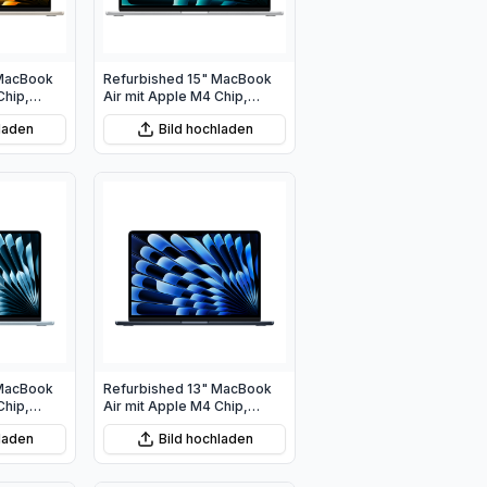
 MacBook
Refurbished 15" MacBook
Chip,
Air mit Apple M4 Chip,
 10‑Core
10‑Core CPU und 10‑Core
hladen
Bild hochladen
GPU - Silber
 MacBook
Refurbished 13" MacBook
Chip,
Air mit Apple M4 Chip,
 10‑Core
10‑Core CPU und 10‑Core
hladen
Bild hochladen
u
GPU - Mitternacht