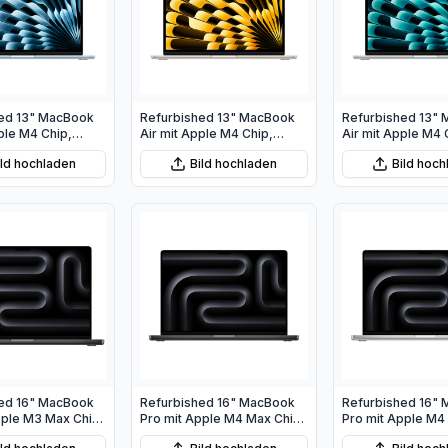
ed 13" MacBook
Refurbished 13" MacBook
Refurbished 13"
ple M4 Chip,
Air mit Apple M4 Chip,
Air mit Apple M4 
PU und 10‑Core
10‑Core CPU und 8‑Core
10‑Core CPU und
ild hochladen
Bild hochladen
Bild hoc
melblau
GPU - Polarstern
GPU - Silber
ed 16" MacBook
Refurbished 16" MacBook
Refurbished 16"
pple M3 Max Chip,
Pro mit Apple M4 Max Chip,
Pro mit Apple M4
PU und 40‑Core
16‑Core CPU und 40‑Core
mit 16‑Core CPU 