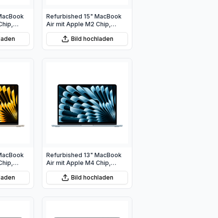
 MacBook
Refurbished 15" MacBook
Chip,
Air mit Apple M2 Chip,
10‑Core
8‑Core CPU und 10‑Core
hladen
Bild hochladen
u
GPU - Polarstern
 MacBook
Refurbished 13" MacBook
Chip,
Air mit Apple M4 Chip,
 10‑Core
10‑Core CPU und 10‑Core
hladen
Bild hochladen
GPU - Himmelblau