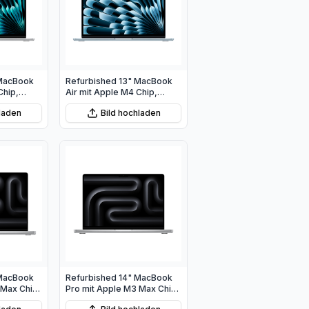
 MacBook
Refurbished 13" MacBook
Chip,
Air mit Apple M4 Chip,
 8‑Core
10‑Core CPU und 8‑Core
hladen
Bild hochladen
GPU - Himmelblau
 MacBook
Refurbished 14" MacBook
 Max Chip
Pro mit Apple M3 Max Chip,
und
16‑Core CPU und 40‑Core