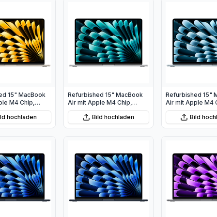
ed 15" MacBook
Refurbished 15" MacBook
Refurbished 15"
ple M4 Chip,
Air mit Apple M4 Chip,
Air mit Apple M4 
PU und 10‑Core
10‑Core CPU und 10‑Core
10‑Core CPU und
ild hochladen
Bild hochladen
Bild hoc
arstern
GPU - Silber
GPU - Himmelbla