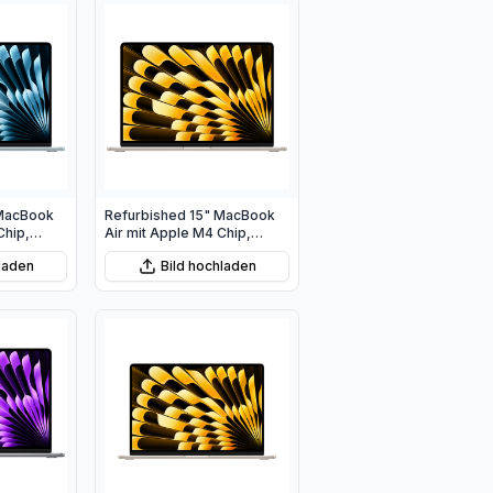
 MacBook
Refurbished 15" MacBook
Chip,
Air mit Apple M4 Chip,
 10‑Core
10‑Core CPU und 10‑Core
hladen
Bild hochladen
u
GPU - Polarstern