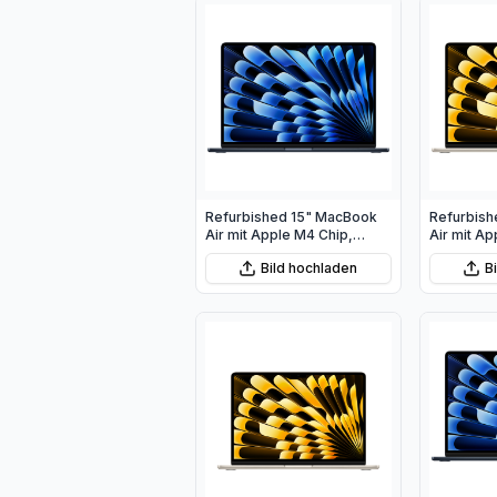
Refurbished 15" MacBook
Refurbish
Air mit Apple M4 Chip,
Air mit Ap
10‑Core CPU und 10‑Core
10‑Core C
Bild hochladen
B
GPU - Mitternacht
GPU - Pol