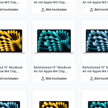
ple M3 Chip,
Air mit Apple M3 Chip,
Air mit Apple M3 
U und 10‑Core
8‑Core CPU und 10‑Core
8‑Core CPU und 
ild hochladen
Bild hochladen
Bild hoc
ternacht
GPU - Polarstern
GPU - Silber
ed 15" MacBook
Refurbished 15" MacBook
Refurbished 15"
ple M4 Chip,
Air mit Apple M4 Chip,
Air mit Apple M4 
PU und 10‑Core
10‑Core CPU und 10‑Core
10‑Core CPU und
ild hochladen
Bild hochladen
Bild hoc
arstern
GPU - Silber
GPU - Himmelbla