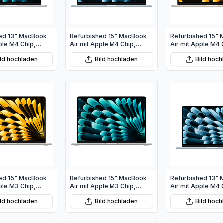
ed 13" MacBook
Refurbished 15" MacBook
Refurbished 15"
ple M4 Chip,
Air mit Apple M4 Chip,
Air mit Apple M4 
PU und 10‑Core
10‑Core CPU und 10‑Core
10‑Core CPU und
ild hochladen
Bild hochladen
Bild hoc
er
GPU - Himmelblau
GPU - Polarstern
ed 15" MacBook
Refurbished 15" MacBook
Refurbished 13"
ple M3 Chip,
Air mit Apple M3 Chip,
Air mit Apple M4 
U und 10‑Core
8‑Core CPU und 10‑Core
10‑Core CPU und
ild hochladen
Bild hochladen
Bild hoc
arstern
GPU - Silber
GPU - Himmelbla