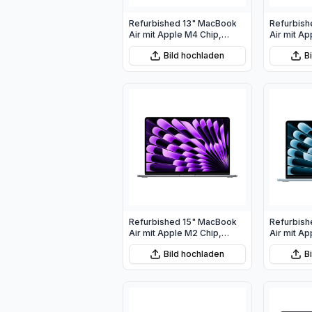
Refurbished 13" MacBook
Refurbish
Air mit Apple M4 Chip,
Air mit Ap
10‑Core CPU und 10‑Core
8‑Core CP
Bild hochladen
B
GPU - Polarstern
GPU - Mit
Refurbished 15" MacBook
Refurbish
Air mit Apple M2 Chip,
Air mit Ap
8‑Core CPU und 10‑Core
10‑Core C
Bild hochladen
B
GPU - Space Grau
GPU - Him