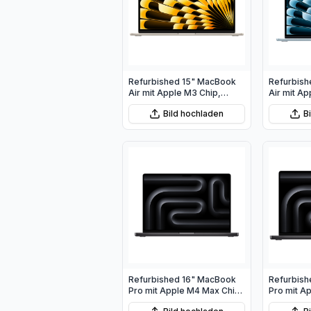
Refurbished 15" MacBook
Refurbish
Air mit Apple M3 Chip,
Air mit Ap
8‑Core CPU und 10‑Core
10‑Core C
Bild hochladen
B
GPU - Polarstern
GPU - Him
Refurbished 16" MacBook
Refurbish
Pro mit Apple M4 Max Chip,
Pro mit A
16‑Core CPU und 40‑Core
16‑Core C