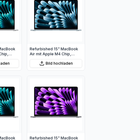
 MacBook
Refurbished 15" MacBook
Chip,
Air mit Apple M4 Chip,
 10‑Core
10‑Core CPU und 10‑Core
hladen
Bild hochladen
GPU - Himmelblau
 MacBook
Refurbished 15" MacBook