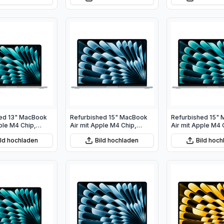
ed 13" MacBook
Refurbished 15" MacBook
Refurbished 15"
ple M4 Chip,
Air mit Apple M4 Chip,
Air mit Apple M4 
PU und 10‑Core
10‑Core CPU und 10‑Core
10‑Core CPU und
ild hochladen
Bild hochladen
Bild hoc
er
GPU - Himmelblau
GPU - Silber