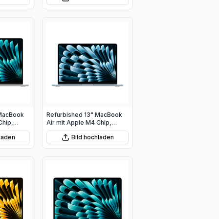
 MacBook
Refurbished 13" MacBook
Chip,
Air mit Apple M4 Chip,
 10‑Core
10‑Core CPU und 10‑Core
hladen
Bild hochladen
GPU - Himmelblau