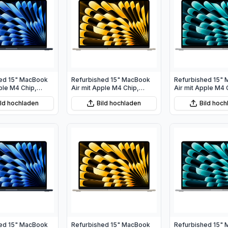
ed 15" MacBook
Refurbished 15" MacBook
Refurbished 15"
ple M4 Chip,
Air mit Apple M4 Chip,
Air mit Apple M4 
PU und 10‑Core
10‑Core CPU und 10‑Core
10‑Core CPU und
ild hochladen
Bild hochladen
Bild hoc
ternacht
GPU - Polarstern
GPU - Silber
ed 15" MacBook
Refurbished 15" MacBook
Refurbished 15"