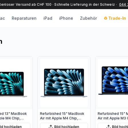
tenloser Versand ab CHF 100 · Schnelle Lieferung in der Schweiz ·
044 
ac
Reparaturen
iPad
iPhone
Zubehör
♻️ Trade-In
n
ed 13" MacBook
Refurbished 15" MacBook
Refurbished 15"
ple M4 Chip,
Air mit Apple M4 Chip,
Air mit Apple M3 
PU und 10‑Core
10‑Core CPU und 10‑Core
8‑Core CPU und 
ild hochladen
Bild hochladen
Bild hoc
er
GPU - Himmelblau
GPU - Mitternacht