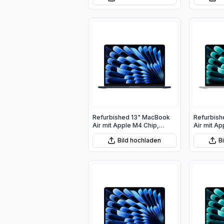
Refurbished 13" MacBook
Refurbish
Air mit Apple M4 Chip,
Air mit Ap
10‑Core CPU und 10‑Core
10‑Core C
Bild hochladen
B
GPU - Mitternacht
GPU - Silb