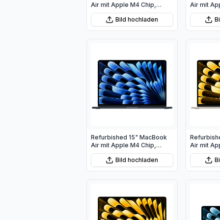
Air mit Apple M4 Chip,
Air mit Ap
10‑Core CPU und 10‑Core
8‑Core CP
Bild hochladen
B
GPU - Himmelblau
GPU - Mit
Refurbished 15" MacBook
Refurbish
Air mit Apple M4 Chip,
Air mit Ap
10‑Core CPU und 10‑Core
10‑Core C
Bild hochladen
B
GPU - Mitternacht
GPU - Pol