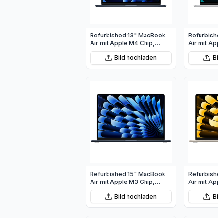
Refurbished 13" MacBook
Refurbish
Air mit Apple M4 Chip,
Air mit Ap
10‑Core CPU und 10‑Core
10‑Core C
Bild hochladen
B
GPU - Mitternacht
GPU - Silb
Refurbished 15" MacBook
Refurbish
Air mit Apple M3 Chip,
Air mit Ap
8‑Core CPU und 10‑Core
8‑Core CP
Bild hochladen
B
GPU - Mitternacht
GPU - Pol