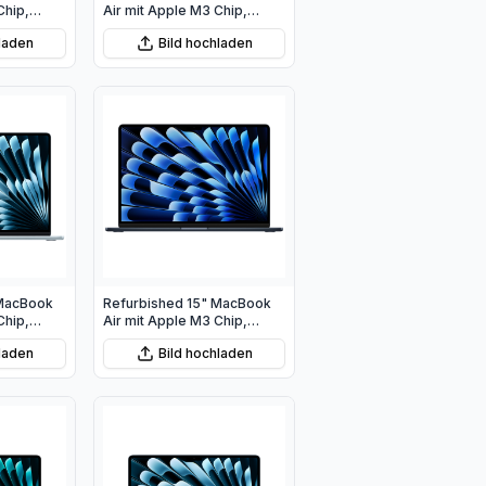
Chip,
Air mit Apple M3 Chip,
10‑Core
8‑Core CPU und 10‑Core
hladen
Bild hochladen
GPU - Space Grau
 MacBook
Refurbished 15" MacBook
Chip,
Air mit Apple M3 Chip,
 10‑Core
8‑Core CPU und 10‑Core
hladen
Bild hochladen
u
GPU - Mitternacht