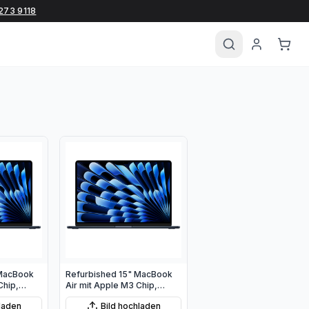
273 9118
 MacBook
Refurbished 15" MacBook
Chip,
Air mit Apple M3 Chip,
10‑Core
8‑Core CPU und 10‑Core
hladen
Bild hochladen
GPU - Mitternacht